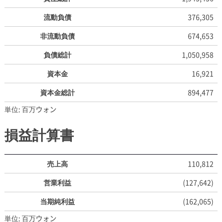
流動負債
376,305
非流動負債
674,653
負債総計
1,050,958
資本金
16,921
資本金総計
894,477
単位: 百万ウォン
損益計算書
売上高
110,812
営業利益
(127,642)
当期純利益
(162,065)
単位: 百万ウォン