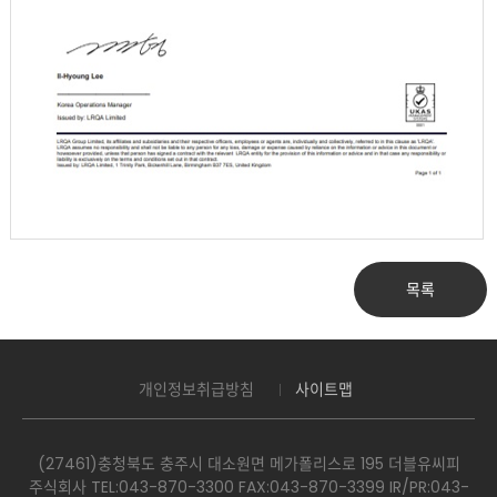
목록
개인정보취급방침
사이트맵
(27461)충청북도 충주시 대소원면 메가폴리스로 195 더블유씨피
주식회사 TEL:043-870-3300​ FAX:043-870-3399 IR/PR:043-