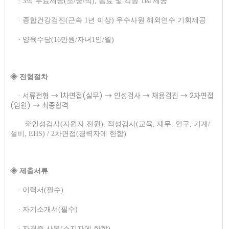
∙ 3식 무료제공(조/중/석), 음료 및 각종 Tea 제공
∙ 종합건강검진(근속 1년 이상) 우수사원 해외연수 기회제공
∙ 양육수당(16만원/자녀1인/월)
​◈ 전형절차​
서류전형 → 1차면접(실무) → 인성검사 → 채용검진 → 2차면접
∙
(임원) → 최종합격
※
인성검사(지원자 전원), 적성검사(교육, 재무, 연구, 기계/
설비, EHS) / 2차면접(경력자에 한함)
◈ 제출서류​
∙ 이력서(필수)
∙ 자기소개서(필수)
∙ 자격증 사본(소지자에 한함)