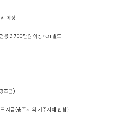
환 예정​
연봉 3,700만원 이상+OT별도
 경조금)
별도 지급(충주시 외 거주자에 한함)