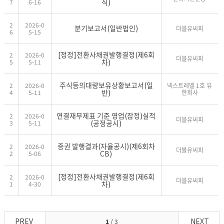
식)
7
6-16
2
2026-0
분기보고서(일반법인)
더블유씨피
6
5-15
[정정]전환사채권발행결정(제6회
2
2026-0
더블유씨피
차)
5
5-11
주식등의대량보유상황보고서(일
2
2026-0
넥스트레벨 1호 유
반)
4
5-11
한회사
연결재무제표 기준 영업(잠정)실적
2
2026-0
더블유씨피
(공정공시)
3
5-11
증권 발행결과(자율공시)(제6회차
2
2026-0
더블유씨피
CB)
2
5-06
[정정]전환사채권발행결정(제6회
2
2026-0
더블유씨피
차)
1
4-30
PREV
NEXT
1
/ 3