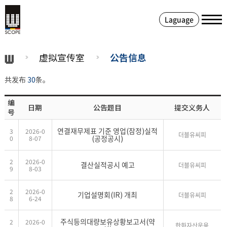
Laguage
虚拟宣传室
公告信息
共发布
30
条。
编
日期
公告题目
提交义务人
号
연결재무제표 기준 영업(잠정)실적
3
2026-0
더블유씨피
(공정공시)
0
8-07
2
2026-0
결산실적공시 예고
더블유씨피
9
8-03
2
2026-0
기업설명회(IR) 개최
더블유씨피
8
6-24
주식등의대량보유상황보고서(약
2
2026-0
한화자산운용