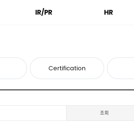
IR/PR
HR
l
Certification
조회