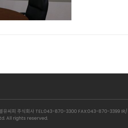
 주식회사 TEL:043-870-3300​ FAX:043-870-3399 IR/P
 All rights reserved.